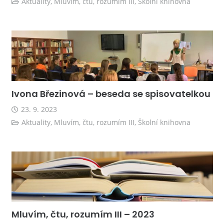
Aktuality
,
Mluvím, čtu, rozumím III
,
Školní knihovna
Ivona Březinová – beseda se spisovatelkou
23. 9. 2023
Aktuality
,
Mluvím, čtu, rozumím III
,
Školní knihovna
Mluvím, čtu, rozumím III – 2023