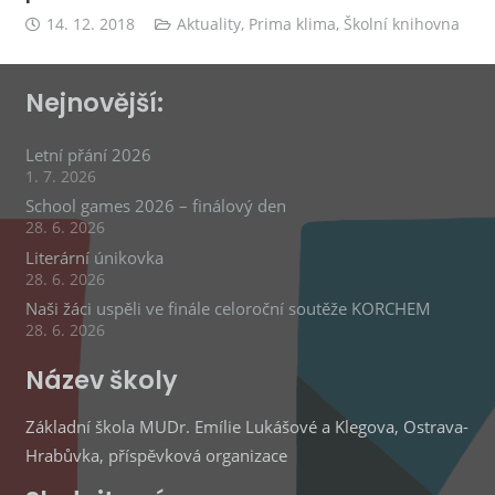
14. 12. 2018
Aktuality
,
Prima klima
,
Školní knihovna
Nejnovější:
Letní přání 2026
1. 7. 2026
School games 2026 – finálový den
28. 6. 2026
Literární únikovka
28. 6. 2026
Naši žáci uspěli ve finále celoroční soutěže KORCHEM
28. 6. 2026
Název školy
Základní škola MUDr. Emílie Lukášové a Klegova, Ostrava-
Hrabůvka, příspěvková organizace