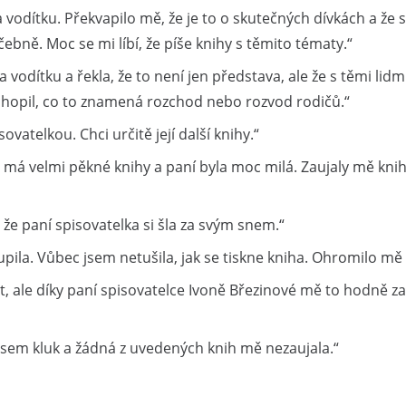
 vodítku. Překvapilo mě, že je to o skutečných dívkách a že 
ebně. Moc se mi líbí, že píše knihy s těmito tématy.“
 vodítku a řekla, že to není jen představa, ale že s těmi lid
ochopil, co to znamená rozchod nebo rozvod rodičů.“
isovatelkou. Chci určitě její další knihy.“
 má velmi pěkné knihy a paní byla moc milá. Zaujaly mě kni
, že paní spisovatelka si šla za svým snem.“
upila. Vůbec jsem netušila, jak se tiskne kniha. Ohromilo mě 
st, ale díky paní spisovatelce Ivoně Březinové mě to hodně zau
jsem kluk a žádná z uvedených knih mě nezaujala.“