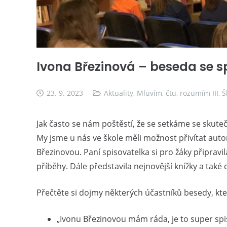
Ivona Březinová – beseda se s
23. 9. 2023
Aktuality
,
Mluvím, čtu, rozumím III
,
Š
Jak často se nám poštěstí, že se setkáme se skute
My jsme u nás ve škole měli možnost přivítat autork
Březinovou. Paní spisovatelka si pro žáky připravil
příběhy. Dále představila nejnovější knížky a také 
Přečtěte si dojmy některých účastníků besedy, kter
„Ivonu Březinovou mám ráda, je to super spisov