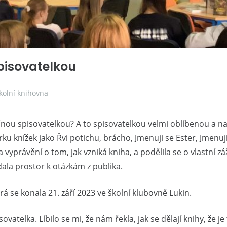
pisovatelkou
kolní knihovna
čnou spisovatelkou? A to spisovatelkou velmi oblíbenou a nav
u knížek jako Řvi potichu, brácho, Jmenuji se Ester, Jmenuji 
a vyprávění o tom, jak vzniká kniha, a podělila se o vlastní 
dala prostor k otázkám z publika.
á se konala 21. září 2023 ve školní klubovně Lukin.
atelka. Líbilo se mi, že nám řekla, jak se dělají knihy, že je