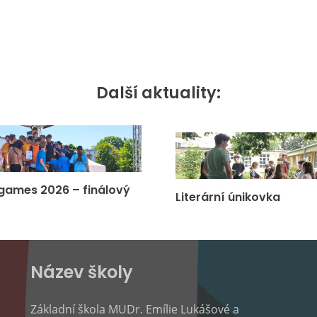
Další aktuality:
games 2026 – finálový
Literární únikovka
Název školy
Základní škola MUDr. Emílie Lukášové a