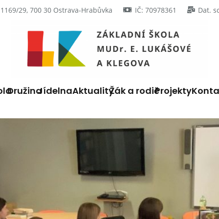
 1169/29, 700 30 Ostrava-Hrabůvka
IČ: 70978361
Dat. s
ola
Družina
Jídelna
Aktuality
Žák a rodič
Projekty
Konta