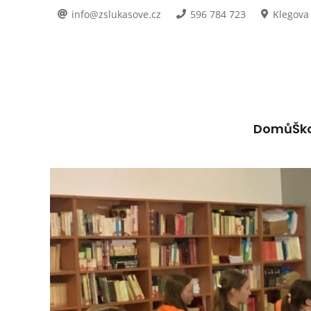
info@zslukasove.cz
596 784 723
Klegova
Domů
Šk