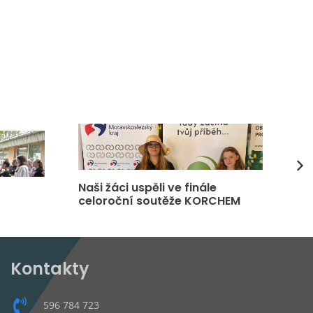
Naši žáci uspěli ve finále
DP
celoroční soutěže KORCHEM
čt
Kontakty
596 784 723