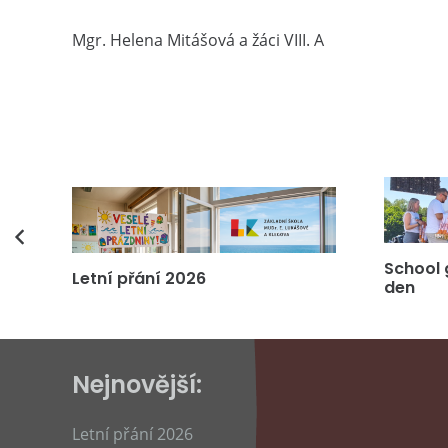
Mgr. Helena Mitášová a žáci VIII. A
vás
School 
Letní přání 2026
den
Nejnovější:
Letní přání 2026