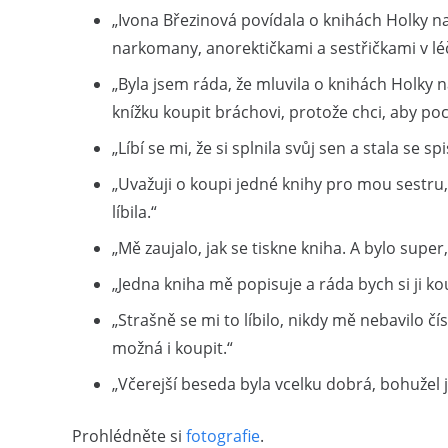
„Ivona Březinová povídala o knihách Holky na
narkomany, anorektičkami a sestřičkami v léč
„Byla jsem ráda, že mluvila o knihách Holky na
knížku koupit bráchovi, protože chci, aby p
„Líbí se mi, že si splnila svůj sen a stala se sp
„Uvažuji o koupi jedné knihy pro mou sestru,
líbila.“
„Mě zaujalo, jak se tiskne kniha. A bylo super
„Jedna kniha mě popisuje a ráda bych si ji ko
„Strašně se mi to líbilo, nikdy mě nebavilo čí
možná i koupit.“
„Včerejší beseda byla vcelku dobrá, bohužel 
Prohlédněte si
fotografie
.