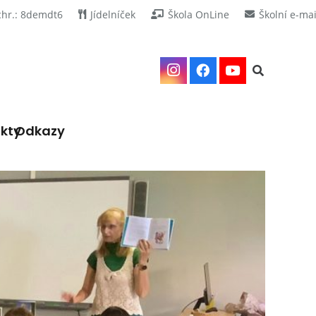
chr.: 8demdt6
Jídelníček
Škola OnLine
Školní e-mai
kty
Odkazy