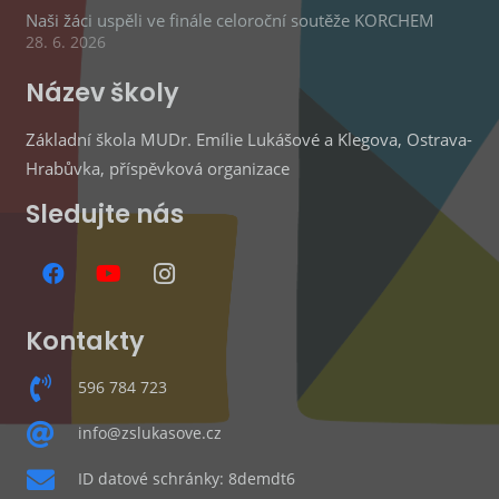
Naši žáci uspěli ve finále celoroční soutěže KORCHEM
28. 6. 2026
Název školy
Základní škola MUDr. Emílie Lukášové a Klegova, Ostrava-
Hrabůvka, příspěvková organizace
Sledujte nás
Kontakty
596 784 723
info@zslukasove.cz
ID datové schránky: 8demdt6