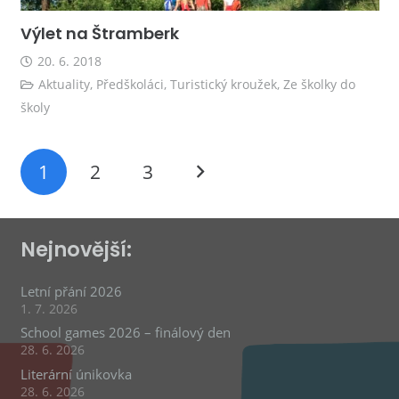
Výlet na Štramberk
20. 6. 2018
Aktuality
,
Předškoláci
,
Turistický kroužek
,
Ze školky do
školy
1
2
3
Nejnovější:
Letní přání 2026
1. 7. 2026
School games 2026 – finálový den
28. 6. 2026
Literární únikovka
28. 6. 2026