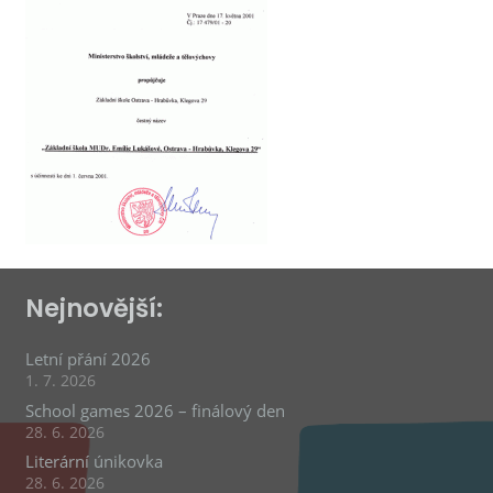
Nejnovější:
Letní přání 2026
1. 7. 2026
School games 2026 – finálový den
28. 6. 2026
Literární únikovka
28. 6. 2026