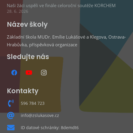
Naši žáci uspěli ve finále celoroční soutěže KORCHEM
28. 6. 2026
Název školy
Základní škola MUDr. Emílie Lukášové a Klegova, Ostrava-
Hrabůvka, příspěvková organizace
Sledujte nás
Kontakty
596 784 723
info@zslukasove.cz
ID datové schránky: 8demdt6