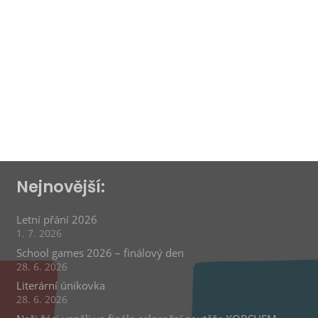
Školní pěvecký sbor Lukášek –
Vánoční koncert 2019
Nejnovější:
Letní přání 2026
1. 7. 2026
School games 2026 – finálový den
28. 6. 2026
Literární únikovka
28. 6. 2026