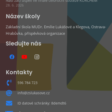
Naši žáci uspěli ve finále celoroční soutěže KORCHEM
28. 6. 2026
Název školy
Základní škola MUDr. Emílie Lukášové a Klegova, Ostrava-
Hrabůvka, příspěvková organizace
Sledujte nás
Kontakty
596 784 723
info@zslukasove.cz
ID datové schránky: 8demdt6