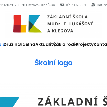
 1169/29, 700 30 Ostrava-Hrabůvka
IČ: 70978361
Dat. s
ola
Družina
Jídelna
Aktuality
Žák a rodič
Projekty
Konta
Školní logo