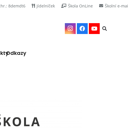
chr.: 8demdt6
Jídelníček
Škola OnLine
Školní e-mai
kty
Odkazy