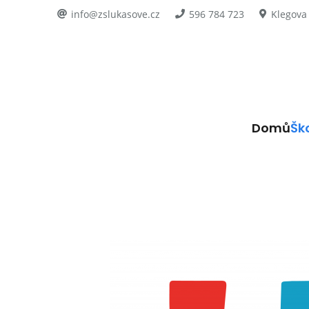
info@zslukasove.cz
596 784 723
Klegova
Domů
Šk