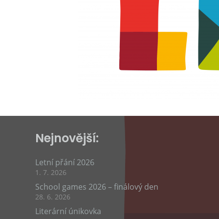
Nejnovější:
Letní přání 2026
1. 7. 2026
School games 2026 – finálový den
28. 6. 2026
Literární únikovka