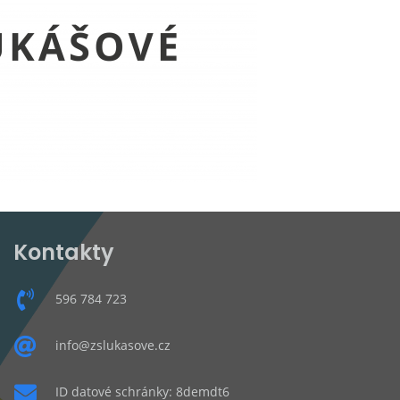
Kontakty
596 784 723
info@zslukasove.cz
ID datové schránky: 8demdt6