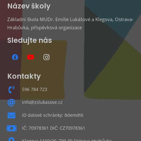
Název školy
Základní škola MUDr. Emílie Lukášové a Klegova, Ostrava-
Hrabůvka, příspěvková organizace
Sledujte nás
Kontakty
596 784 723
info@zslukasove.cz
ID datové schránky: 8demdt6
IČ: 70978361 DIČ: CZ70978361
Klegova 1169/29, 700 30 Ostrava-Hrabůvka