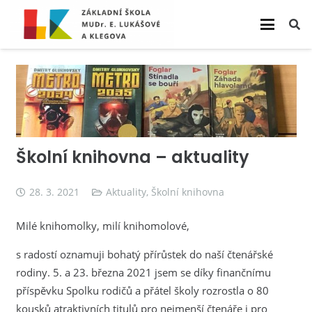
Školní knihovna – aktuality
28. 3. 2021
Aktuality
,
Školní knihovna
Milé knihomolky, milí knihomolové,
s radostí oznamuji bohatý přírůstek do naší čtenářské
rodiny. 5. a 23. března 2021 jsem se díky finančnímu
příspěvku Spolku rodičů a přátel školy rozrostla o 80
kousků atraktivních titulů pro nejmenší čtenáře i pro