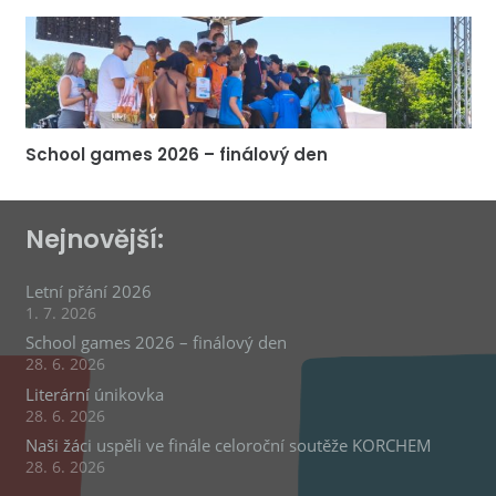
School games 2026 – finálový den
Nejnovější:
Letní přání 2026
1. 7. 2026
School games 2026 – finálový den
28. 6. 2026
Literární únikovka
28. 6. 2026
Naši žáci uspěli ve finále celoroční soutěže KORCHEM
28. 6. 2026