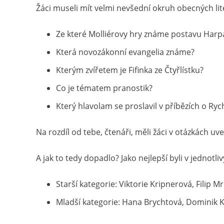
Žáci museli mít velmi nevšední okruh obecných lit
Ze které Molliérovy hry známe postavu Har
Která novozákonní evangelia známe?
Kterým zvířetem je Fifinka ze Čtyřlístku?
Co je tématem pranostik?
Který hlavolam se proslavil v příbězích o Ryc
Na rozdíl od tebe, čtenáři, měli žáci v otázkách uv
A jak to tedy dopadlo? Jako nejlepší byli v jednotli
Starší kategorie: Viktorie Kripnerová, Filip 
Mladší kategorie: Hana Brychtová, Dominik K