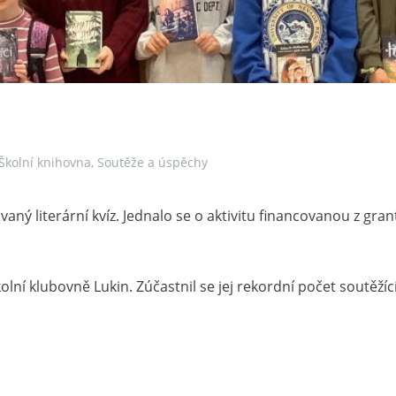
Školní knihovna
,
Soutěže a úspěchy
vaný literární kvíz. Jednalo se o aktivitu financovanou z gra
lní klubovně Lukin. Zúčastnil se jej rekordní počet soutěžícíc