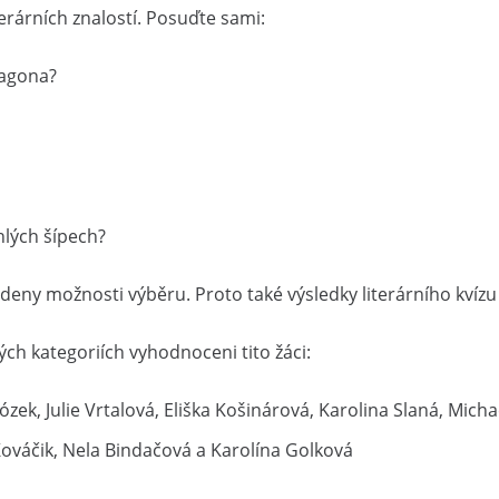
erárních znalostí. Posuďte sami:
pagona?
hlých šípech?
edeny možnosti výběru. Proto také výsledky literárního kvízu
vých kategoriích vyhodnoceni tito žáci:
Mrózek, Julie Vrtalová, Eliška Košinárová, Karolina Slaná, Mic
ováčik, Nela Bindačová a Karolína Golková