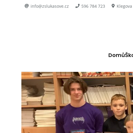
info@zslukasove.cz
596 784 723
Klegova
Domů
Šk