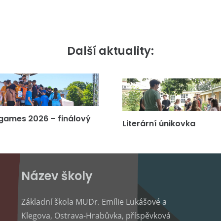
Další aktuality:
games 2026 – finálový
Literární únikovka
Název školy
Základní škola MUDr. Emílie Lukášové a
Klegova, Ostrava-Hrabůvka, příspěvková