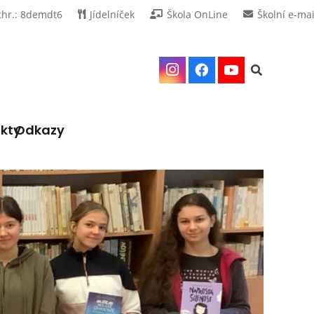
chr.: 8demdt6
Jídelníček
Škola OnLine
Školní e-mai
kty
Odkazy