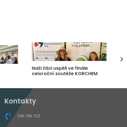
Naši žáci uspěli ve finále
DP
celoroční soutěže KORCHEM
čt
Kontakty
596 784 723