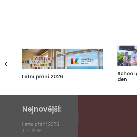
vás
School 
Letní přání 2026
den
Nejnovější:
Letní přání 2026
1. 7. 2026