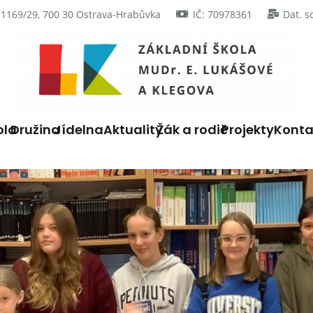
 1169/29, 700 30 Ostrava-Hrabůvka
IČ: 70978361
Dat. s
ola
Družina
Jídelna
Aktuality
Žák a rodič
Projekty
Konta