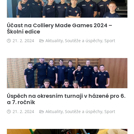
Účast na Colliery Made Games 2024 –
Školní edice
21. 2. 2024
Aktuality
,
Soutěže a úspěchy
,
Sport
Úspěch na okresním turnaji v házené pro 6.
a 7. ročník
21. 2. 2024
Aktuality
,
Soutěže a úspěchy
,
Sport