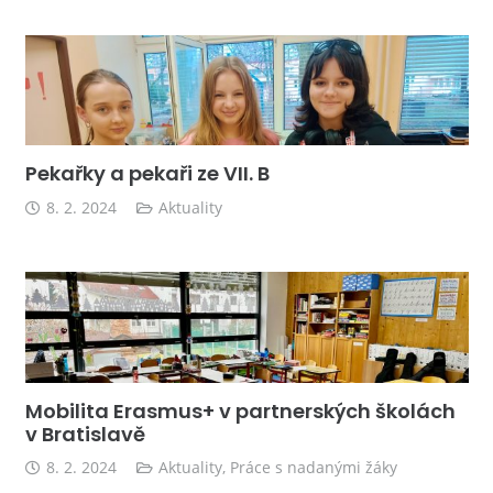
Pekařky a pekaři ze VII. B
8. 2. 2024
Aktuality
Mobilita Erasmus+ v partnerských školách
v Bratislavě
8. 2. 2024
Aktuality
,
Práce s nadanými žáky