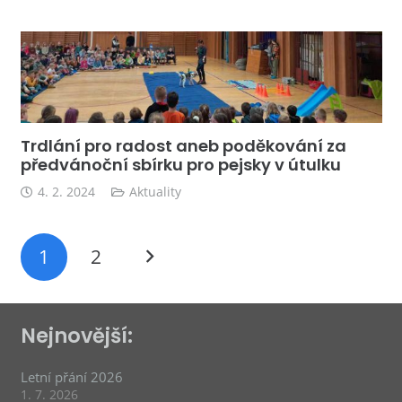
Trdlání pro radost aneb poděkování za
předvánoční sbírku pro pejsky v útulku
4. 2. 2024
Aktuality
1
2
Nejnovější:
Letní přání 2026
1. 7. 2026