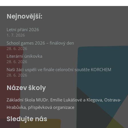
Nejnovější:
Letní přání 2026
1. 7. 2026
School games 2026 – finálový den
28. 6. 2026
Literární únikovka
28. 6. 2026
Naši žáci uspěli ve finále celoroční soutěže KORCHEM
28. 6. 2026
Název školy
Základní škola MUDr. Emílie Lukášové a Klegova, Ostrava-
Hrabůvka, příspěvková organizace
Sledujte nás