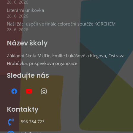
28. 6. 2026
Literární únikovka
28. 6. 2026
Naši žáci uspěli ve finále celoroční soutěže KORCHEM
28. 6. 2026
Název školy
Základní škola MUDr. Emílie Lukášové a Klegova, Ostrava-
Hrabůvka, příspěvková organizace
Sledujte nás
Kontakty
596 784 723