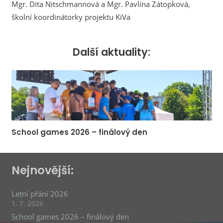
Mgr. Dita Nitschmannová a Mgr. Pavlína Zátopková,
školní koordinátorky projektu KiVa
Další aktuality:
School games 2026 – finálový den
Nejnovější:
Letní přání 2026
1. 7. 2026
School games 2026 – finálový den