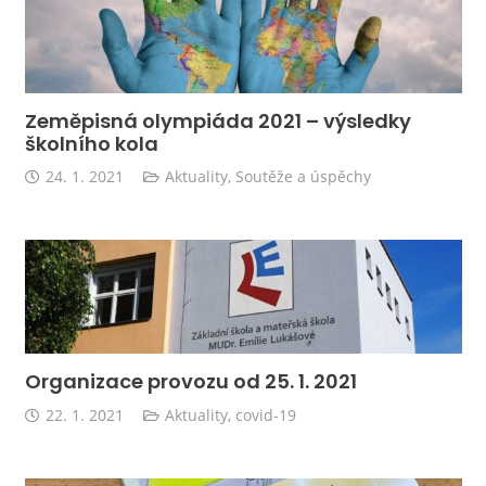
Zeměpisná olympiáda 2021 – výsledky
školního kola
24. 1. 2021
Aktuality
,
Soutěže a úspěchy
Organizace provozu od 25. 1. 2021
22. 1. 2021
Aktuality
,
covid-19