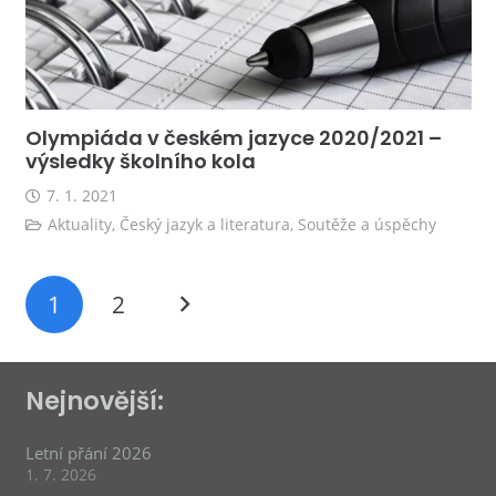
Olympiáda v českém jazyce 2020/2021 –
výsledky školního kola
7. 1. 2021
Aktuality
,
Český jazyk a literatura
,
Soutěže a úspěchy
1
2
Nejnovější:
Letní přání 2026
1. 7. 2026