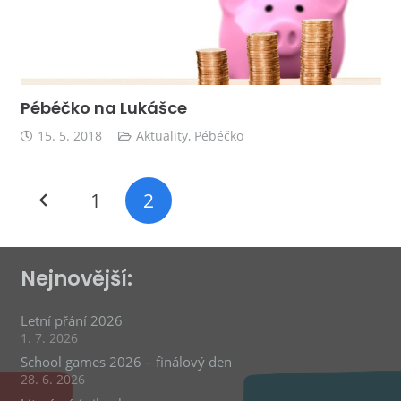
Pébéčko na Lukášce
15. 5. 2018
Aktuality
,
Pébéčko
1
2
Nejnovější:
Letní přání 2026
1. 7. 2026
School games 2026 – finálový den
28. 6. 2026