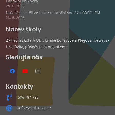
Literární únikovka
28. 6. 2026
Naši žáci uspěli ve finále celoroční soutěže KORCHEM
28. 6. 2026
Název školy
Základní škola MUDr. Emílie Lukášové a Klegova, Ostrava-
Hrabůvka, příspěvková organizace
Sledujte nás
Kontakty
596 784 723
info@zslukasove.cz