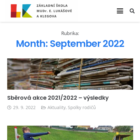
Rubrika:
Month:
September 2022
Sběrová akce 2021/2022 – výsledky
29. 9. 2022
Aktuality
,
Spolky rodičů