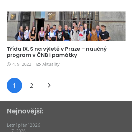
Třída IX. S na výletě v Praze – naučný
program v ČNB i památky
4. 9. 2022
Aktuality
1
2
Nejnovější:
Letní přání 2026
1. 7. 2026