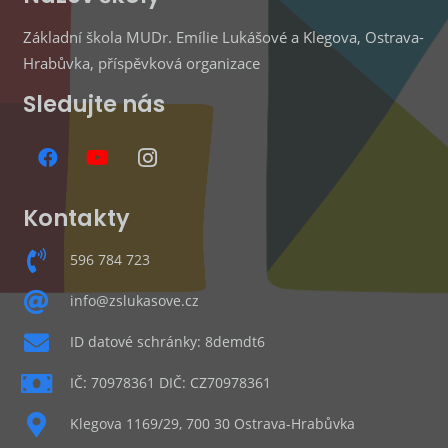
Základní škola MUDr. Emílie Lukášové a Klegova, Ostrava-
Hrabůvka, příspěvková organizace
Sledujte nás
Kontakty
596 784 723
info@zslukasove.cz
ID datové schránky: 8demdt6
IČ: 70978361 DIČ: CZ70978361
Klegova 1169/29, 700 30 Ostrava-Hrabůvka