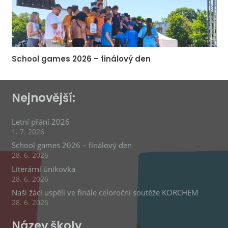
School games 2026 – finálový den
Nejnovější:
Letní přání 2026
1. 7. 2026
School games 2026 – finálový den
28. 6. 2026
Literární únikovka
28. 6. 2026
Naši žáci uspěli ve finále celoroční soutěže KORCHEM
28. 6. 2026
Název školy