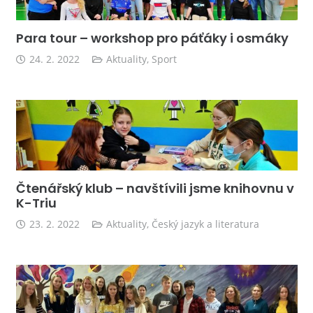
Para tour – workshop pro páťáky i osmáky
24. 2. 2022
Aktuality
,
Sport
Čtenářský klub – navštívili jsme knihovnu v
K-Triu
23. 2. 2022
Aktuality
,
Český jazyk a literatura