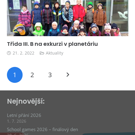
Třída III. B na exkurzi v planetáriu
21. 2. 2022
Aktuality
1
2
3
Nejnovější:
Letní přání 2026
1. 7. 2026
School games 2026 – finálový den