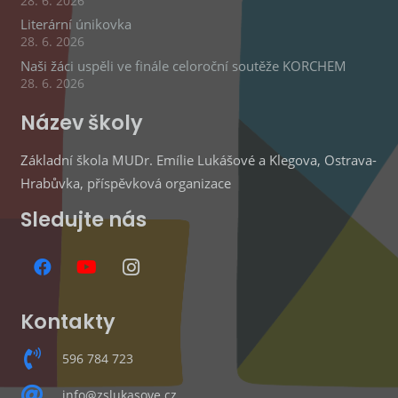
28. 6. 2026
Literární únikovka
28. 6. 2026
Naši žáci uspěli ve finále celoroční soutěže KORCHEM
28. 6. 2026
Název školy
Základní škola MUDr. Emílie Lukášové a Klegova, Ostrava-
Hrabůvka, příspěvková organizace
Sledujte nás
Kontakty
596 784 723
info@zslukasove.cz