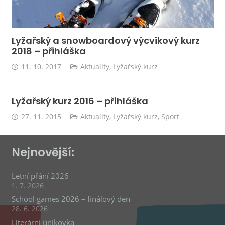
Lyžařský a snowboardový výcvikový kurz
2018 – přihláška
11. 10. 2017
Aktuality
,
Lyžařský kurz
Lyžařský kurz 2016 – přihláška
27. 11. 2015
Aktuality
,
Lyžařský kurz
,
Sport
Nejnovější:
Letní přání 2026
1. 7. 2026
School games 2026 – finálový den
28. 6. 2026
Literární únikovka