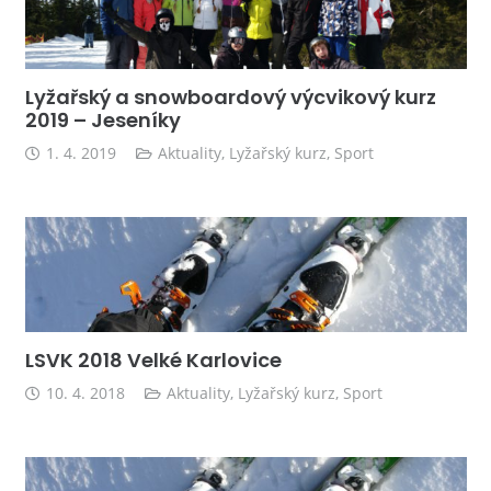
Lyžařský a snowboardový výcvikový kurz
2019 – Jeseníky
1. 4. 2019
Aktuality
,
Lyžařský kurz
,
Sport
LSVK 2018 Velké Karlovice
10. 4. 2018
Aktuality
,
Lyžařský kurz
,
Sport