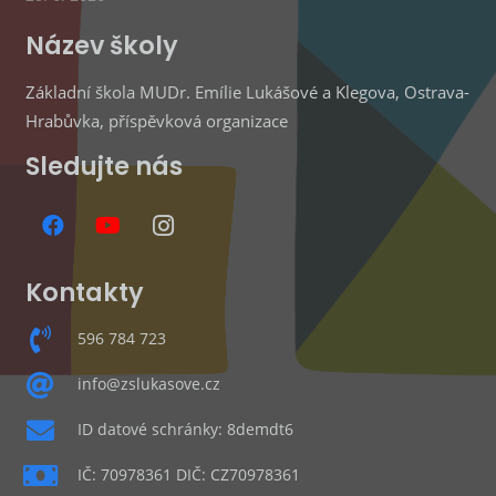
Název školy
Základní škola MUDr. Emílie Lukášové a Klegova, Ostrava-
Hrabůvka, příspěvková organizace
Sledujte nás
Kontakty
596 784 723
info@zslukasove.cz
ID datové schránky: 8demdt6
IČ: 70978361 DIČ: CZ70978361