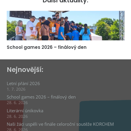
Další aktuality:
School games 2026 – finálový den
Nejnovější:
Letní přání 2026
1. 7. 2026
School games 2026 – finálový den
28. 6. 2026
Literární únikovka
28. 6. 2026
Naši žáci uspěli ve finále celoroční soutěže KORCHEM
28. 6. 2026