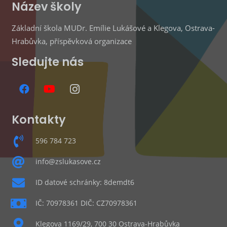
Název školy
Základní škola MUDr. Emílie Lukášové a Klegova, Ostrava-
Hrabůvka, příspěvková organizace
Sledujte nás
Kontakty
596 784 723
info@zslukasove.cz
ID datové schránky: 8demdt6
IČ: 70978361 DIČ: CZ70978361
Klegova 1169/29, 700 30 Ostrava-Hrabůvka