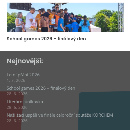
School games 2026 – finálový den
Nejnovější:
Letní přání 2026
1. 7. 2026
School games 2026 – finálový den
28. 6. 2026
Literární únikovka
28. 6. 2026
Naši žáci uspěli ve finále celoroční soutěže KORCHEM
28. 6. 2026