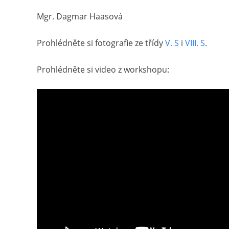
Mgr. Dagmar Haasová
Prohlédněte si fotografie ze třídy
V. S
i
VIII. S
.
Prohlédněte si video z workshopu: