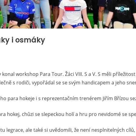
áky i osmáky
 konal workshop Para Tour. Žáci VIII. S a V. S měli příležito
polečně s rodiči, vypořádal se se svým handicapem a jeho sn
o para hokeje i s reprezentačním trenérem Jiřím Břízou se
para hokej, chůzi se slepeckou holí a hru pro nevidomé se 
 legrace, ale také si uvědomili, že není nesplnitelných cílů, 