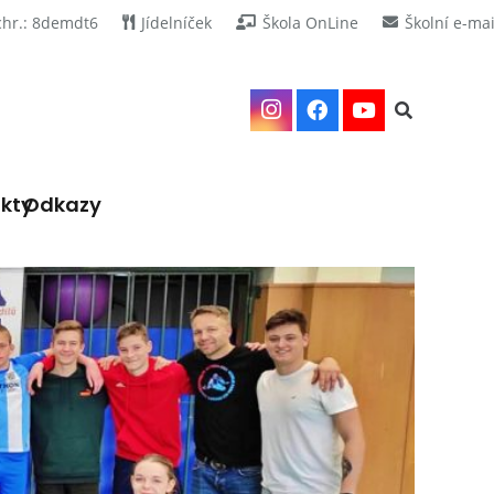
chr.: 8demdt6
Jídelníček
Škola OnLine
Školní e-mai
kty
Odkazy