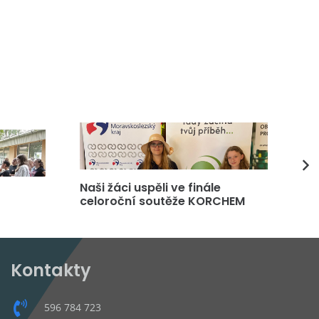
Naši žáci uspěli ve finále
DP
celoroční soutěže KORCHEM
čt
Kontakty
596 784 723