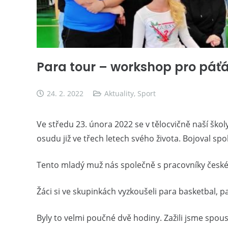
Para tour – workshop pro páť
24. 2. 2022
Aktuality
,
Sport
Ve středu 23. února 2022 se v tělocvičně naší školy
osudu již ve třech letech svého života. Bojoval s
Tento mladý muž nás společně s pracovníky českéh
Žáci si ve skupinkách vyzkoušeli para basketbal, 
Byly to velmi poučné dvě hodiny. Zažili jsme spoustu