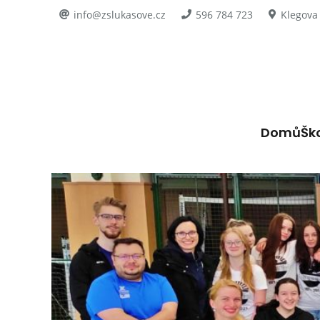
info@zslukasove.cz
596 784 723
Klegova
Domů
Šk