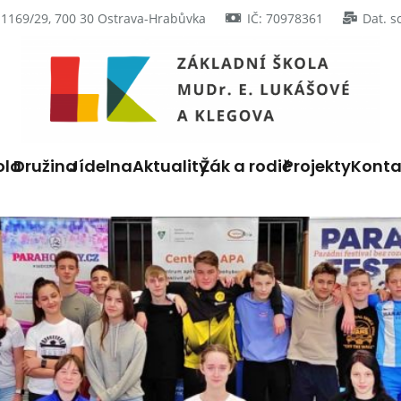
 1169/29, 700 30 Ostrava-Hrabůvka
IČ: 70978361
Dat. s
ola
Družina
Jídelna
Aktuality
Žák a rodič
Projekty
Konta