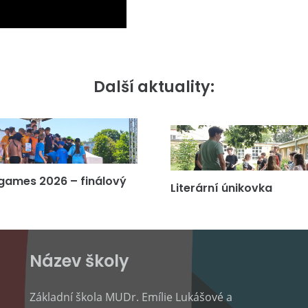
Další aktuality:
games 2026 – finálový
Literární únikovka
Název školy
Základní škola MUDr. Emílie Lukášové a