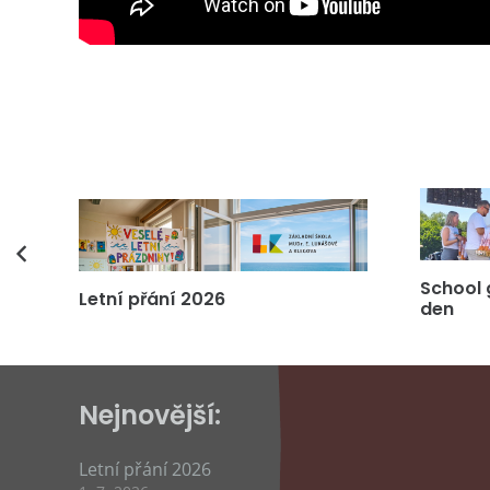
vás
School 
Letní přání 2026
den
Nejnovější:
Letní přání 2026