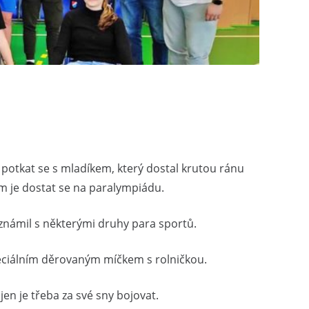
st potkat se s mladíkem, který dostal krutou ránu
em je dostat se na paralympiádu.
známil s některými druhy para sportů.
speciálním děrovaným míčkem s rolničkou.
jen je třeba za své sny bojovat.