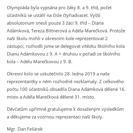
Olympiáda byla vypsána pro žáky 8. a 9. tříd, počet
účastníků se ustálil na čísle čtyřiadvacet. Vyšší
absolutorium snesli pouze 3 žáci 9. tříd – Diana
Adámková, Tereza Bittnerová a Adéla Marečková. Protože
naši školu mohli v okresním kole reprezentovat 2
zástupci, rozhodli jsme se delegovat vítězku školního kola
Dianu Adámkovou z 9. A + druhou v pořadí ze školního
kola – Adélu Marečkovou z 9. B.
Okresní kolo se uskutečnilo 28. ledna 2019 a naše
reprezentantky v něm rozhodně nezklamaly. Z celkového
počtu 100 účastníků obsadila Diana Adámková dělené 16.
místo a Adéla Marečková dělené 31. místo.
Děvčatům upřímně gratulujeme k dosaženým výsledkům
a děkujeme za vzornou reprezentaci naší školy.
Mgr. Dan Fešárek