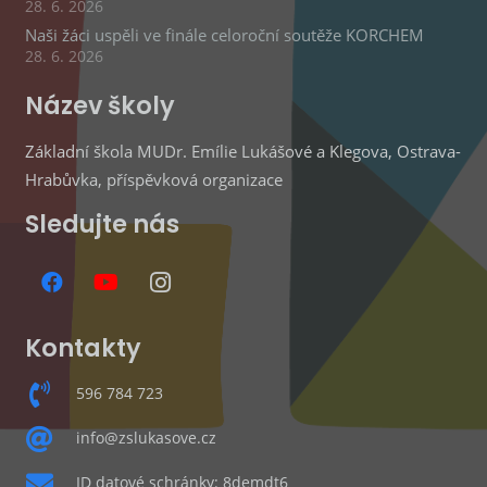
28. 6. 2026
Naši žáci uspěli ve finále celoroční soutěže KORCHEM
28. 6. 2026
Název školy
Základní škola MUDr. Emílie Lukášové a Klegova, Ostrava-
Hrabůvka, příspěvková organizace
Sledujte nás
Kontakty
596 784 723
info@zslukasove.cz
ID datové schránky: 8demdt6