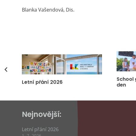
Blanka Vašendová, Dis.
vás
School 
Letní přání 2026
den
Nejnovější:
Letní přání 2026
1. 7. 2026