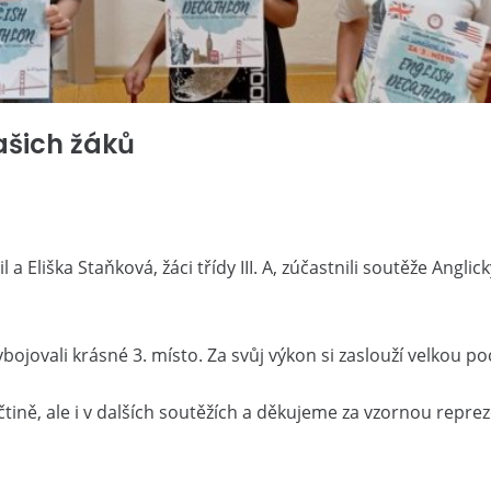
ašich žáků
a Eliška Staňková, žáci třídy III. A, zúčastnili soutěže Anglic
ojovali krásné 3. místo. Za svůj výkon si zaslouží velkou po
ině, ale i v dalších soutěžích a děkujeme za vzornou repreze