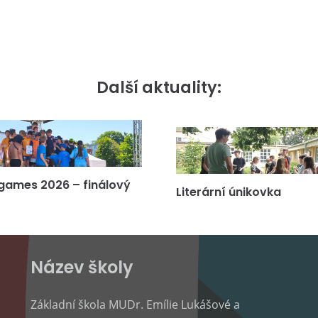
Další aktuality:
games 2026 – finálový
Literární únikovka
Název školy
Základní škola MUDr. Emílie Lukášové a