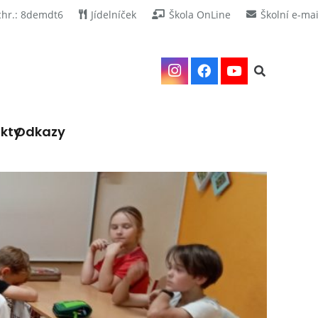
chr.: 8demdt6
Jídelníček
Škola OnLine
Školní e-mai
kty
Odkazy