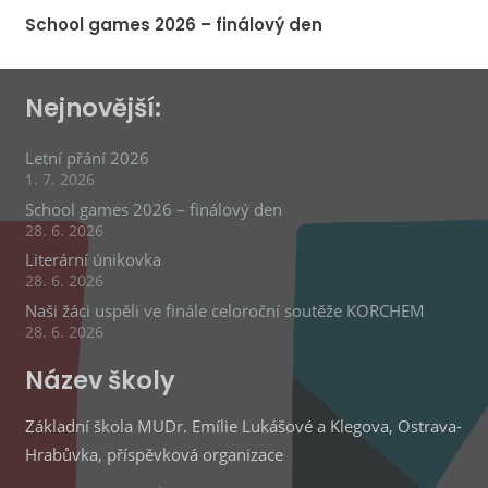
School games 2026 – finálový den
Nejnovější:
Letní přání 2026
1. 7. 2026
School games 2026 – finálový den
28. 6. 2026
Literární únikovka
28. 6. 2026
Naši žáci uspěli ve finále celoroční soutěže KORCHEM
28. 6. 2026
Název školy
Základní škola MUDr. Emílie Lukášové a Klegova, Ostrava-
Hrabůvka, příspěvková organizace