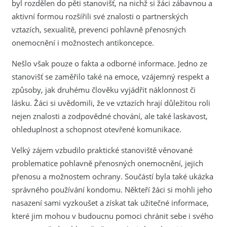
byl rozdělen do pěti stanovišť, na nichž si žáci zábavnou a
aktivní formou rozšířili své znalosti o partnerských
vztazích, sexualitě, prevenci pohlavně přenosných
onemocnění i možnostech antikoncepce.
Nešlo však pouze o fakta a odborné informace. Jedno ze
stanovišť se zaměřilo také na emoce, vzájemný respekt a
způsoby, jak druhému člověku vyjádřit náklonnost či
lásku. Žáci si uvědomili, že ve vztazích hrají důležitou roli
nejen znalosti a zodpovědné chování, ale také laskavost,
ohleduplnost a schopnost otevřené komunikace.
Velký zájem vzbudilo praktické stanoviště věnované
problematice pohlavně přenosných onemocnění, jejich
přenosu a možnostem ochrany. Součástí byla také ukázka
správného používání kondomu. Někteří žáci si mohli jeho
nasazení sami vyzkoušet a získat tak užitečné informace,
které jim mohou v budoucnu pomoci chránit sebe i svého