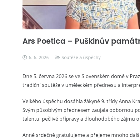
Ars Poetica – Puškinův památ
6. 6. 2026
Soutěže a úspěchy
Dne 5. června 2026 se ve Slovenském domě v Praze 
tradiční soutěže v uměleckém přednesu a interpre
Velkého úspěchu dosáhla žákyně 9. třídy Anna Krav
Svým působivým přednesem zaujala odbornou porotu
talentu, pečlivé přípravy a dlouhodobého zájmu o r
Anně srdečně gratulujeme a přejeme mnoho dalšíc