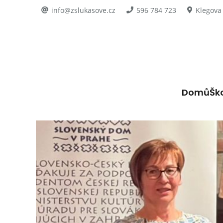
info@zslukasove.cz
596 784 723
Klegova
Domů
Šk