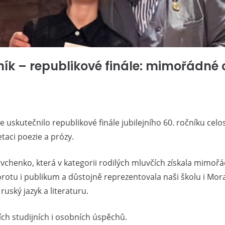
ník – republikové finále: mimořádné
uskutečnilo republikové finále jubilejního 60. ročníku cel
taci poezie a prózy.
chenko, která v kategorii rodilých mluvčích získala mimořád
 i publikum a důstojně reprezentovala naši školu i Moravs
uský jazyk a literaturu.
h studijních i osobních úspěchů.