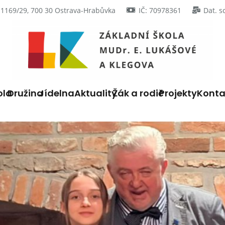
 1169/29, 700 30 Ostrava-Hrabůvka
IČ: 70978361
Dat. s
ola
Družina
Jídelna
Aktuality
Žák a rodič
Projekty
Konta