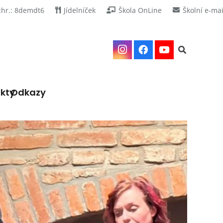
chr.: 8demdt6
Jídelníček
Škola OnLine
Školní e-mai
kty
Odkazy