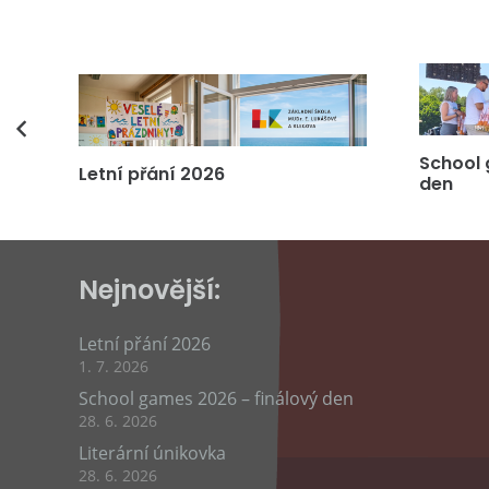
vás
School 
Letní přání 2026
den
Nejnovější:
Letní přání 2026
1. 7. 2026
School games 2026 – finálový den
28. 6. 2026
Literární únikovka
28. 6. 2026