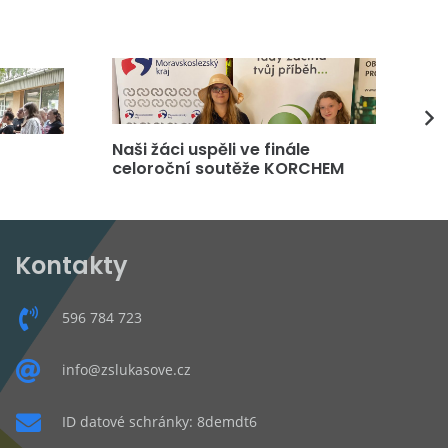
Naši žáci uspěli ve finále
DP
celoroční soutěže KORCHEM
čt
Kontakty
596 784 723
info@zslukasove.cz
ID datové schránky: 8demdt6