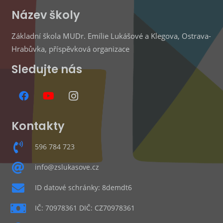
Název školy
Základní škola MUDr. Emílie Lukášové a Klegova, Ostrava-
Hrabůvka, příspěvková organizace
Sledujte nás
Kontakty
596 784 723
info@zslukasove.cz
ID datové schránky: 8demdt6
IČ: 70978361 DIČ: CZ70978361