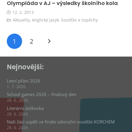
Olympiáda v AJ – výsledky školního kola
12. 2. 2013
Aktuality
,
Anglický jazyk
,
Soutěže a úspěchy
1
2
Nejnovější:
Letní přání 2026
1. 7. 2026
School games 2026 – finálový den
28. 6. 2026
Literární únikovka
28. 6. 2026
Naši žáci uspěli ve finále celoroční soutěže KORCHEM
28. 6. 2026