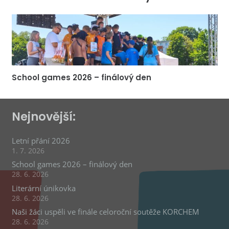
School games 2026 – finálový den
Nejnovější:
Letní přání 2026
1. 7. 2026
School games 2026 – finálový den
28. 6. 2026
Literární únikovka
28. 6. 2026
Naši žáci uspěli ve finále celoroční soutěže KORCHEM
28. 6. 2026