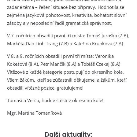
zadané téma – řešení situace bez přípravy. Hodnotila se
zejména jazyková pohotovost, kreativita, bohatost slovní
zásoby a v neposlední řadě gramatická správnost.
V 7. ročnících obsadili první tři místa: Tomáš Juroška (7.B),
Markéta Dao Linh Trang (7.B) a Kateřina Krupková (7.A)
V 8. a 9. ročnících obsadili první tři místa: Veronika
Kokešová (8.A), Petr Mančík (8.A) a Tobiáš Czekaj (8.A)
Vítězové z každé kategorie postupují do okresního kola.
Všem žákům, kteří se zúčastnili děkujeme, a žákům, kteří
obsadili vítězné pozice, gratulujeme!
Tomáši a Verčo, hodně štěstí v okresním kole!
Mgr. Martina Tomaníková
Další aktuality: