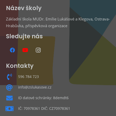
Název školy
Základní škola MUDr. Emílie Lukášové a Klegova, Ostrava-
Hrabůvka, příspěvková organizace
Sledujte nás
Kontakty
596 784 723
info@zslukasove.cz
ID datové schránky: 8demdt6
IČ: 70978361 DIČ: CZ70978361