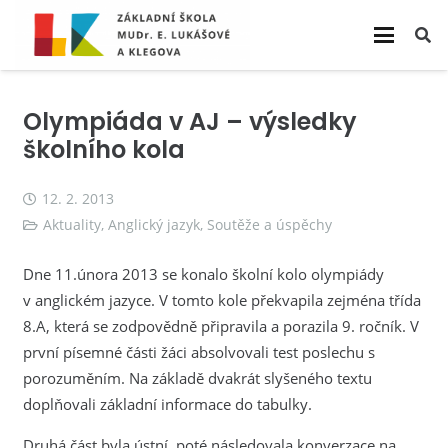
Olympiáda v AJ – výsledky
školního kola
12. 2. 2013
Aktuality
,
Anglický jazyk
,
Soutěže a úspěchy
Dne 11.února 2013 se konalo školní kolo olympiády
v anglickém jazyce. V tomto kole překvapila zejména třída
8.A, která se zodpovědně připravila a porazila 9. ročník. V
první písemné části žáci absolvovali test poslechu s
porozuměním. Na základě dvakrát slyšeného textu
doplňovali základní informace do tabulky.
Druhá část byla ústní, poté následovala konverzace na