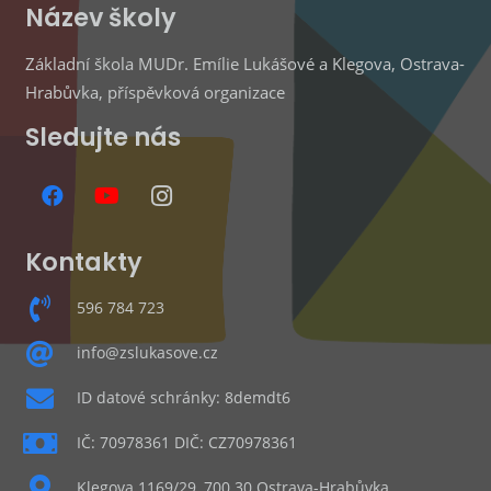
Název školy
Základní škola MUDr. Emílie Lukášové a Klegova, Ostrava-
Hrabůvka, příspěvková organizace
Sledujte nás
Kontakty
596 784 723
info@zslukasove.cz
ID datové schránky: 8demdt6
IČ: 70978361 DIČ: CZ70978361
Klegova 1169/29, 700 30 Ostrava-Hrabůvka