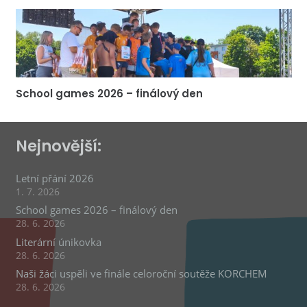
School games 2026 – finálový den
Nejnovější:
Letní přání 2026
1. 7. 2026
School games 2026 – finálový den
28. 6. 2026
Literární únikovka
28. 6. 2026
Naši žáci uspěli ve finále celoroční soutěže KORCHEM
28. 6. 2026