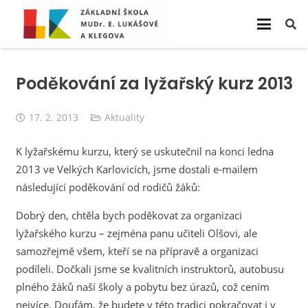
Poděkování za lyžařský kurz 2013
17. 2. 2013
Aktuality
K lyžařskému kurzu, který se uskutečnil na konci ledna
2013 ve Velkých Karlovicích, jsme dostali e-mailem
následující poděkování od rodičů žáků:
Dobrý den, chtěla bych poděkovat za organizaci
lyžařského kurzu – zejména panu učiteli Olšovi, ale
samozřejmě všem, kteří se na přípravě a organizaci
podíleli. Dočkali jsme se kvalitních instruktorů, autobusu
plného žáků naší školy a pobytu bez úrazů, což cením
nejvíce. Doufám, že budete v této tradici pokračovat i v