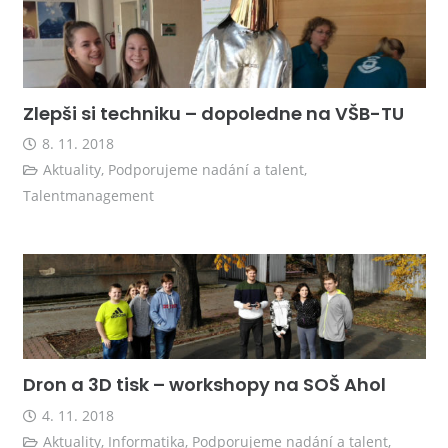
Zlepši si techniku – dopoledne na VŠB-TU
8. 11. 2018
Aktuality
,
Podporujeme nadání a talent
,
Talentmanagement
Dron a 3D tisk – workshopy na SOŠ Ahol
4. 11. 2018
Aktuality
,
Informatika
,
Podporujeme nadání a talent
,