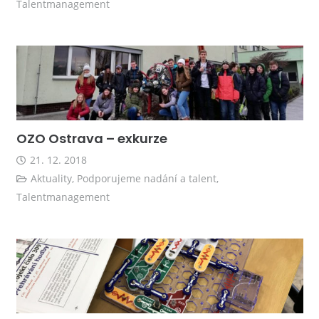
Talentmanagement
OZO Ostrava – exkurze
21. 12. 2018
Aktuality
,
Podporujeme nadání a talent
,
Talentmanagement