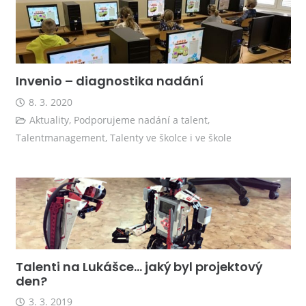
Invenio – diagnostika nadání
8. 3. 2020
Aktuality
,
Podporujeme nadání a talent
,
Talentmanagement
,
Talenty ve školce i ve škole
Talenti na Lukášce… jaký byl projektový
den?
3. 3. 2019