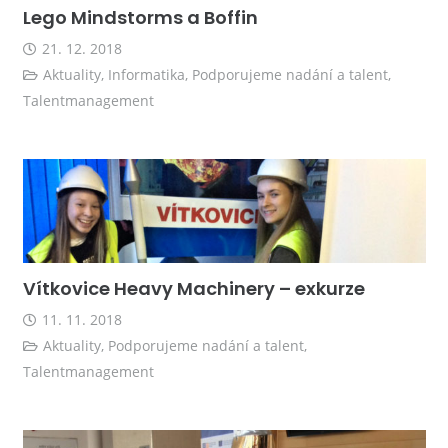
Lego Mindstorms a Boffin
21. 12. 2018
Aktuality
,
Informatika
,
Podporujeme nadání a talent
,
Talentmanagement
Vítkovice Heavy Machinery – exkurze
11. 11. 2018
Aktuality
,
Podporujeme nadání a talent
,
Talentmanagement