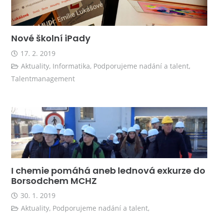
Nové školní iPady
17. 2. 2019
Aktuality
,
Informatika
,
Podporujeme nadání a talent
,
Talentmanagement
I chemie pomáhá aneb lednová exkurze do
Borsodchem MCHZ
30. 1. 2019
Aktuality
,
Podporujeme nadání a talent
,