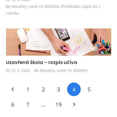
Aktuality
,
covid-19
,
Důležité
,
Předškoláci
,
Zápis do 1.
ročníku
Uzavřená škola – rozpis učiva
12. 3. 2020
Aktuality
,
covid-19
,
Důležité
1
2
3
4
5
6
7
…
19