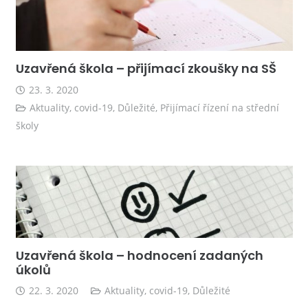
Uzavřená škola – přijímací zkoušky na SŠ
23. 3. 2020
Aktuality
,
covid-19
,
Důležité
,
Přijímací řízení na střední
školy
Uzavřená škola – hodnocení zadaných
úkolů
22. 3. 2020
Aktuality
,
covid-19
,
Důležité