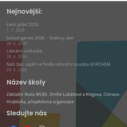
Nejnovější:
Letní přání 2026
1. 7. 2026
School games 2026 – finálový den
28. 6. 2026
Literární únikovka
28. 6. 2026
Naši žáci uspěli ve finále celoroční soutěže KORCHEM
28. 6. 2026
Název školy
Základní škola MUDr. Emílie Lukášové a Klegova, Ostrava-
Hrabůvka, příspěvková organizace
Sledujte nás