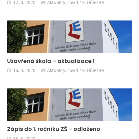
17. 3. 2020
Aktuality
,
covid-19
,
Důležité
Uzavřená škola – aktualizace 1
16. 3. 2020
Aktuality
,
covid-19
,
Důležité
Zápis do 1. ročníku ZŠ – odloženo
16. 3. 2020