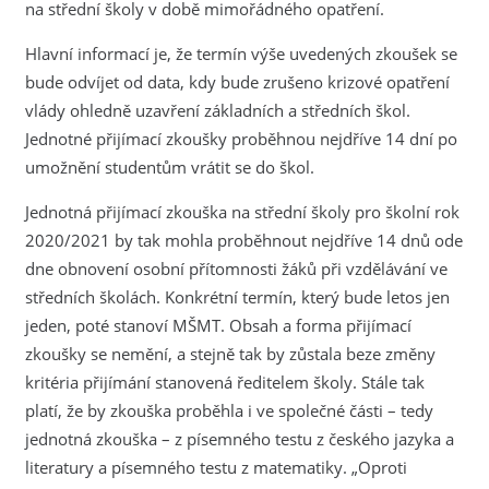
na střední školy v době mimořádného opatření.
Hlavní informací je, že termín výše uvedených zkoušek se
bude odvíjet od data, kdy bude zrušeno krizové opatření
vlády ohledně uzavření základních a středních škol.
Jednotné přijímací zkoušky proběhnou nejdříve 14 dní po
umožnění studentům vrátit se do škol.
Jednotná přijímací zkouška na střední školy pro školní rok
2020/2021 by tak mohla proběhnout nejdříve 14 dnů ode
dne obnovení osobní přítomnosti žáků při vzdělávání ve
středních školách. Konkrétní termín, který bude letos jen
jeden, poté stanoví MŠMT. Obsah a forma přijímací
zkoušky se nemění, a stejně tak by zůstala beze změny
kritéria přijímání stanovená ředitelem školy. Stále tak
platí, že by zkouška proběhla i ve společné části – tedy
jednotná zkouška – z písemného testu z českého jazyka a
literatury a písemného testu z matematiky. „Oproti