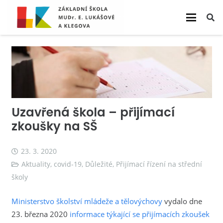
Uzavřená škola – přijímací
zkoušky na SŠ
23. 3. 2020
Aktuality
,
covid-19
,
Důležité
,
Přijímací řízení na střední
školy
Ministerstvo školství mládeže a tělovýchovy
vydalo dne
23. března 2020
informace týkající se přijímacích zkoušek