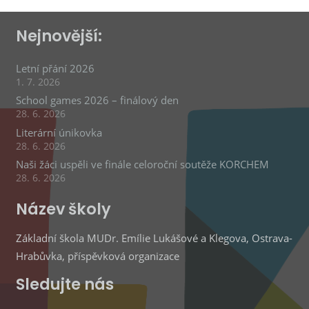
Nejnovější:
Letní přání 2026
1. 7. 2026
School games 2026 – finálový den
28. 6. 2026
Literární únikovka
28. 6. 2026
Naši žáci uspěli ve finále celoroční soutěže KORCHEM
28. 6. 2026
Název školy
Základní škola MUDr. Emílie Lukášové a Klegova, Ostrava-
Hrabůvka, příspěvková organizace
Sledujte nás