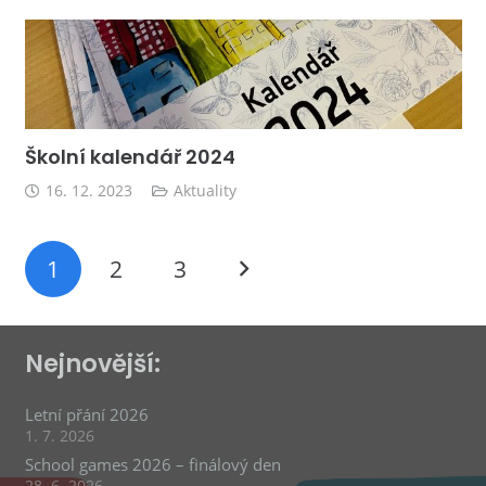
Školní kalendář 2024
16. 12. 2023
Aktuality
1
2
3
Nejnovější:
Letní přání 2026
1. 7. 2026
School games 2026 – finálový den