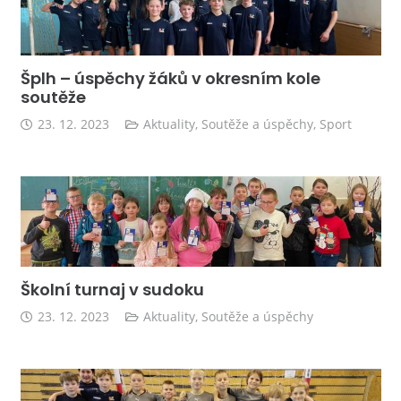
Šplh – úspěchy žáků v okresním kole
soutěže
23. 12. 2023
Aktuality
,
Soutěže a úspěchy
,
Sport
Školní turnaj v sudoku
23. 12. 2023
Aktuality
,
Soutěže a úspěchy