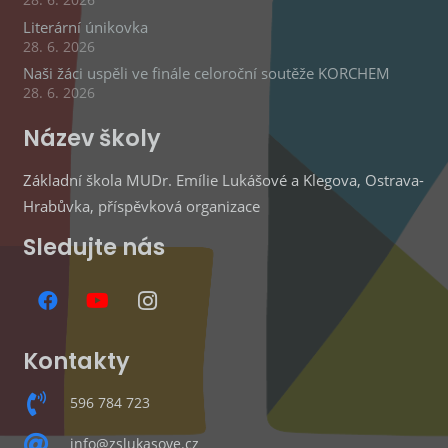
28. 6. 2026
Literární únikovka
28. 6. 2026
Naši žáci uspěli ve finále celoroční soutěže KORCHEM
28. 6. 2026
Název školy
Základní škola MUDr. Emílie Lukášové a Klegova, Ostrava-
Hrabůvka, příspěvková organizace
Sledujte nás
Kontakty
596 784 723
info@zslukasove.cz