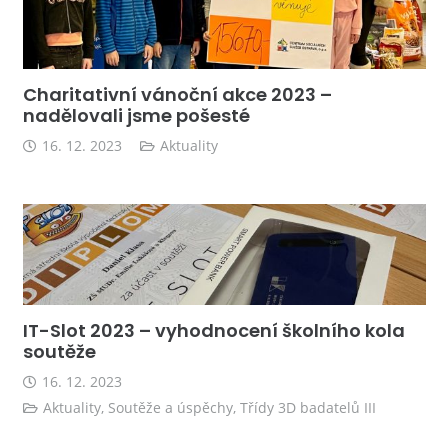
Charitativní vánoční akce 2023 –
nadělovali jsme pošesté
16. 12. 2023
Aktuality
IT-Slot 2023 – vyhodnocení školního kola
soutěže
16. 12. 2023
Aktuality
,
Soutěže a úspěchy
,
Třídy 3D badatelů III