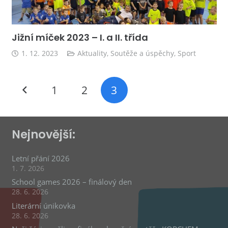
Jižní míček 2023 – I. a II. třída
1. 12. 2023
Aktuality
,
Soutěže a úspěchy
,
Sport
1
2
3
Nejnovější:
Letní přání 2026
1. 7. 2026
School games 2026 – finálový den
28. 6. 2026
Literární únikovka
28. 6. 2026