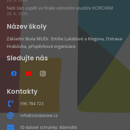
28. 6. 2026
Naši žáci uspěli ve finále celoroční soutěže KORCHEM
28. 6. 2026
Název školy
Základní škola MUDr. Emílie Lukášové a Klegova, Ostrava-
Hrabůvka, příspěvková organizace
Sledujte nás
Kontakty
596 784 723
info@zslukasove.cz
ID datové schránky: 8demdt6