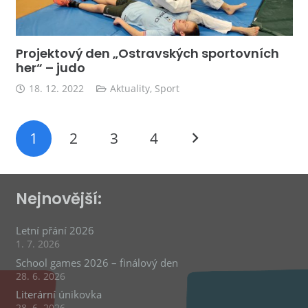
Projektový den „Ostravských sportovních
her“ – judo
18. 12. 2022
Aktuality
,
Sport
1
2
3
4
Nejnovější:
Letní přání 2026
1. 7. 2026
School games 2026 – finálový den
28. 6. 2026
Literární únikovka