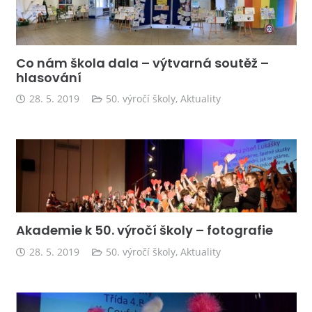
Co nám škola dala – výtvarná soutěž –
hlasování
28. 5. 2019
50. výročí školy
,
Aktuality
Akademie k 50. výročí školy – fotografie
28. 5. 2019
50. výročí školy
,
Aktuality