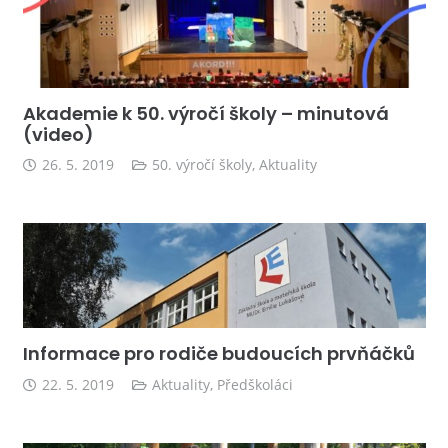
Akademie k 50. výročí školy – minutová
(video)
26. 5. 2019
50. výročí školy
,
Aktuality
Informace pro rodiče budoucích prvňáčků
22. 5. 2019
Aktuality
,
Předškoláci