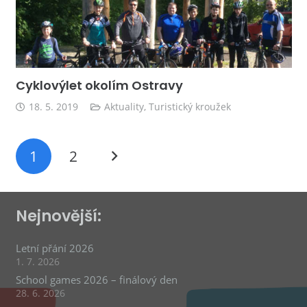
Cyklovýlet okolím Ostravy
18. 5. 2019
Aktuality
,
Turistický kroužek
1
2
Nejnovější:
Letní přání 2026
1. 7. 2026
School games 2026 – finálový den
28. 6. 2026