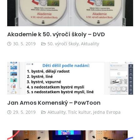
Akademie k 50. výročí školy – DVD
30. 5. 2019
50. výročí školy
,
Aktuality
Jan Amos Komenský – PowToon
29. 5. 2019
Aktuality
,
Tisíc kultur, jedna Evropa