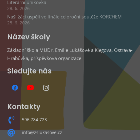
Literární únikovka
28. 6. 2026
Naši žáci uspěli ve finále celoroční soutěže KORCHEM
28. 6. 2026
Název školy
Základní škola MUDr. Emílie Lukášové a Klegova, Ostrava-
Hrabůvka, příspěvková organizace
Sledujte nás
Kontakty
596 784 723
info@zslukasove.cz