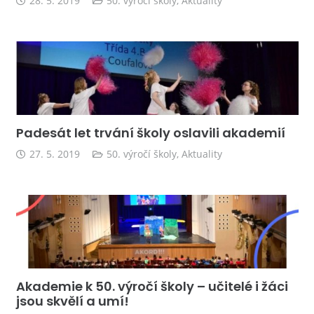
28. 5. 2019
50. výročí školy
,
Aktuality
Padesát let trvání školy oslavili akademií
27. 5. 2019
50. výročí školy
,
Aktuality
Akademie k 50. výročí školy – učitelé i žáci
jsou skvělí a umí!