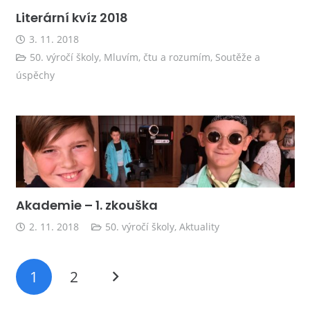
Literární kvíz 2018
3. 11. 2018
50. výročí školy
,
Mluvím, čtu a rozumím
,
Soutěže a
úspěchy
Akademie – 1. zkouška
2. 11. 2018
50. výročí školy
,
Aktuality
1
2