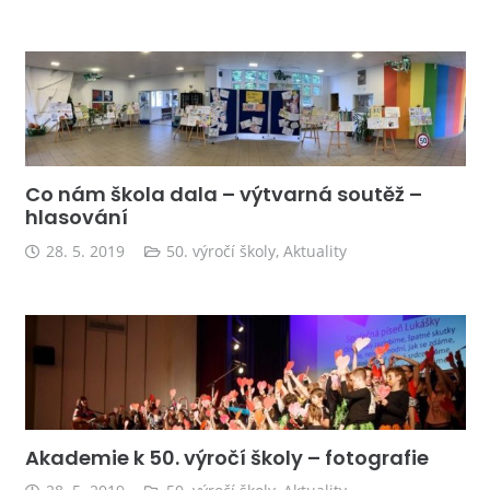
Co nám škola dala – výtvarná soutěž –
hlasování
28. 5. 2019
50. výročí školy
,
Aktuality
Akademie k 50. výročí školy – fotografie