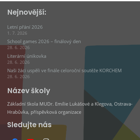
Nejnovější:
Letní přání 2026
1. 7. 2026
School games 2026 – finálový den
28. 6. 2026
Literární únikovka
28. 6. 2026
Naši žáci uspěli ve finále celoroční soutěže KORCHEM
28. 6. 2026
Název školy
Základní škola MUDr. Emílie Lukášové a Klegova, Ostrava-
Hrabůvka, příspěvková organizace
Sledujte nás