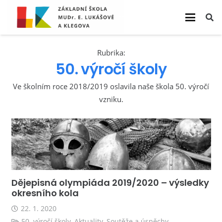
Rubrika:
50. výročí školy
Ve školním roce 2018/2019 oslavila naše škola 50. výročí
vzniku.
Dějepisná olympiáda 2019/2020 – výsledky
okresního kola
22. 1. 2020
50. výročí školy
,
Aktuality
,
Soutěže a úspěchy