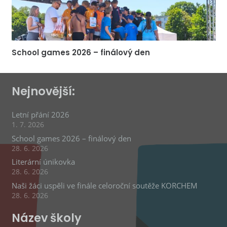
School games 2026 – finálový den
Nejnovější:
Letní přání 2026
1. 7. 2026
School games 2026 – finálový den
28. 6. 2026
Literární únikovka
28. 6. 2026
Naši žáci uspěli ve finále celoroční soutěže KORCHEM
28. 6. 2026
Název školy