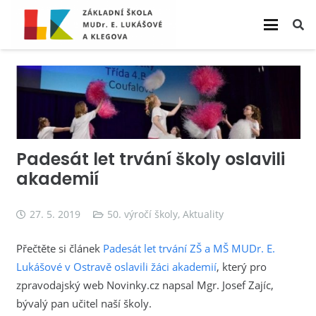
Padesát let trvání školy oslavili
akademií
27. 5. 2019
50. výročí školy
,
Aktuality
Přečtěte si článek
Padesát let trvání ZŠ a MŠ MUDr. E.
Lukášové v Ostravě oslavili žáci akademií
, který pro
zpravodajský web Novinky.cz napsal Mgr. Josef Zajíc,
bývalý pan učitel naší školy.