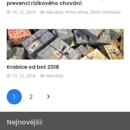
prevenci rizikového chování
14. 12. 2018
Aktuality
,
Prima klima
,
Školní knihovna
Krabice od bot 2018
13. 12. 2018
Aktuality
1
2
Nejnovější: