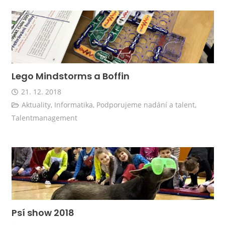
Lego Mindstorms a Boffin
21. 12. 2018
Aktuality
,
Informatika
,
Podporujeme nadání a talent
,
Talentmanagement
Psí show 2018