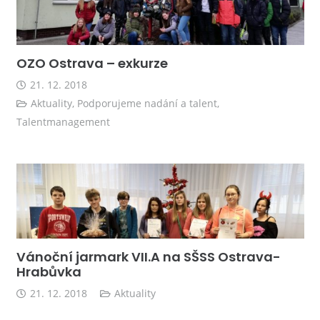
OZO Ostrava – exkurze
21. 12. 2018
Aktuality
,
Podporujeme nadání a talent
,
Talentmanagement
Vánoční jarmark VII.A na SŠSS Ostrava-
Hrabůvka
21. 12. 2018
Aktuality