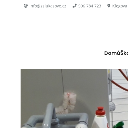
info@zslukasove.cz
596 784 723
Klegova
Domů
Šk