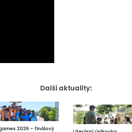
Další aktuality:
games 2026 – finálový
Literární únikovka