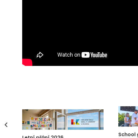
vás
School 
Letní přání 2026