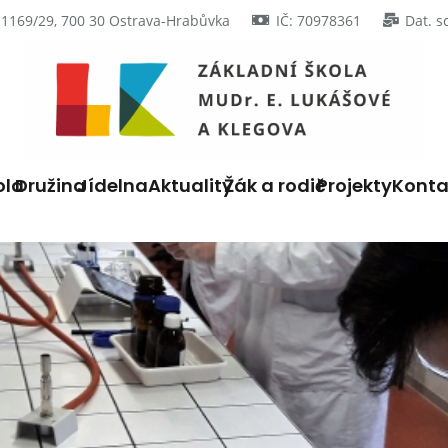
 1169/29, 700 30 Ostrava-Hrabůvka
IČ: 70978361
Dat. s
ola
Družina
Jídelna
Aktuality
Žák a rodič
Projekty
Konta