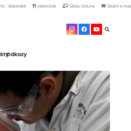
chr.: 8demdt6
Jídelníček
Škola OnLine
Školní e-mai
kty
Odkazy