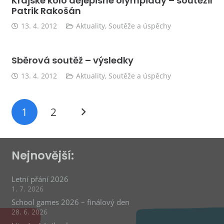
Krajské kolo dějepisné olympiády – soutěžil
Patrik Rakošán
13. 4. 2012
Aktuality
,
Soutěže a úspěchy
Sběrová soutěž – výsledky
13. 4. 2012
Aktuality
,
Soutěže a úspěchy
1
2
Nejnovější:
Letní přání 2026
1. 7. 2026
School games 2026 – finálový den
28. 6. 2026