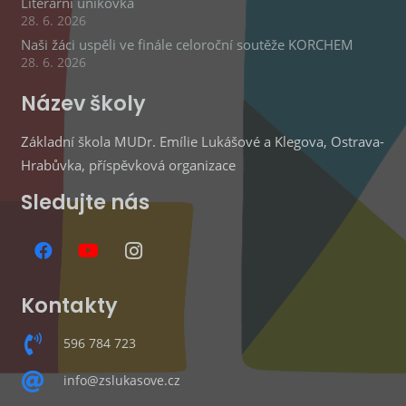
Literární únikovka
28. 6. 2026
Naši žáci uspěli ve finále celoroční soutěže KORCHEM
28. 6. 2026
Název školy
Základní škola MUDr. Emílie Lukášové a Klegova, Ostrava-
Hrabůvka, příspěvková organizace
Sledujte nás
Kontakty
596 784 723
info@zslukasove.cz