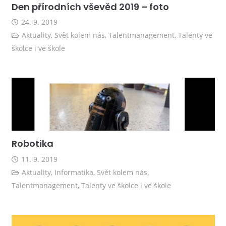
Den přírodních vševěd 2019 – foto
24. 9. 2019
Aktuality
,
Svět kolem nás
,
Talentmanagement
,
Talenty ve
školce i ve škole
Robotika
11. 9. 2019
Aktuality
,
Informatika
,
Svět kolem nás
,
Talentmanagement
,
Talenty ve školce i ve škole