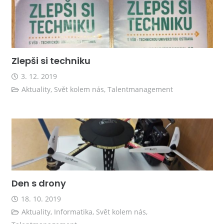
Zlepši si techniku
3. 12. 2019
Aktuality
,
Svět kolem nás
,
Talentmanagement
Den s drony
18. 10. 2019
Aktuality
,
Informatika
,
Svět kolem nás
,