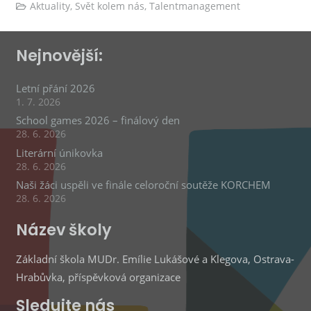
Aktuality
,
Svět kolem nás
,
Talentmanagement
Nejnovější:
Letní přání 2026
1. 7. 2026
School games 2026 – finálový den
28. 6. 2026
Literární únikovka
28. 6. 2026
Naši žáci uspěli ve finále celoroční soutěže KORCHEM
28. 6. 2026
Název školy
Základní škola MUDr. Emílie Lukášové a Klegova, Ostrava-
Hrabůvka, příspěvková organizace
Sledujte nás