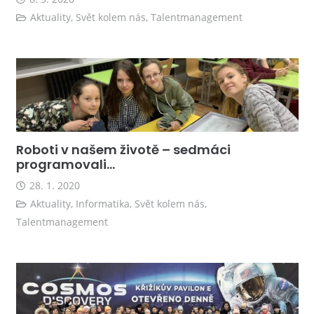
Aktuality
,
Svět kolem nás
,
Talentmanagement
Roboti v našem životě – sedmáci
programovali…
28. 1. 2020
Aktuality
,
Informatika
,
Svět kolem nás
,
Talentmanagement