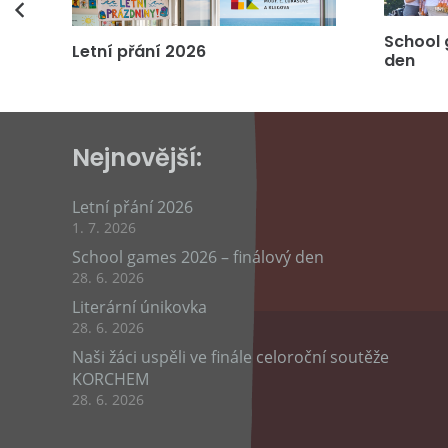
vás
School 
Letní přání 2026
den
Nejnovější:
Letní přání 2026
1. 7. 2026
School games 2026 – finálový den
28. 6. 2026
Literární únikovka
28. 6. 2026
Naši žáci uspěli ve finále celoroční soutěže
KORCHEM
28. 6. 2026