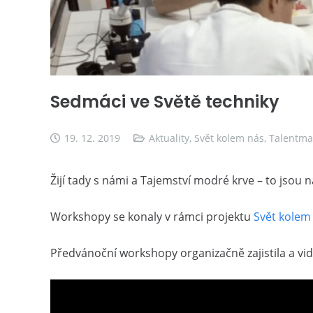
Sedmáci ve Světě techniky
19. 12. 2019
Aktuality
,
Svět kolem nás
,
Talentm
Žijí tady s námi a Tajemství modré krve – to jsou
Workshopy se konaly v rámci projektu
Svět kolem
Předvánoční workshopy organizačně zajistila a vid