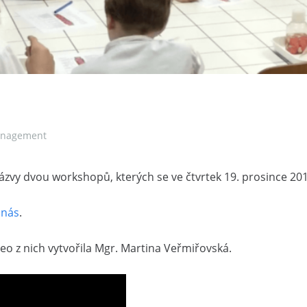
anagement
 názvy dvou workshopů, kterých se ve čtvrtek 19. prosince 2
 nás
.
eo z nich vytvořila Mgr. Martina Veřmiřovská.