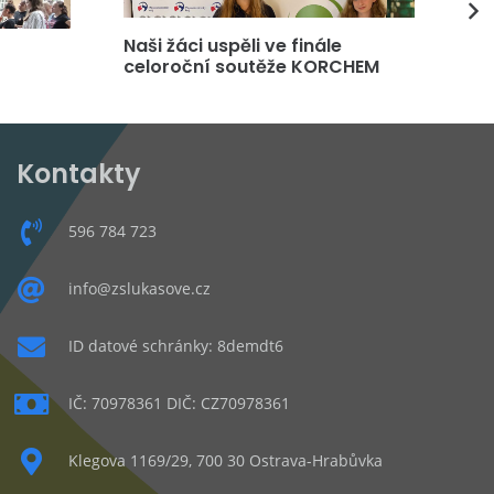
Naši žáci uspěli ve finále
DP
celoroční soutěže KORCHEM
čt
Kontakty
596 784 723
info@zslukasove.cz
ID datové schránky: 8demdt6
IČ: 70978361 DIČ: CZ70978361
Klegova 1169/29, 700 30 Ostrava-Hrabůvka