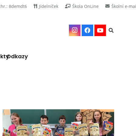
chr.: 8demdt6
Jídelníček
Škola OnLine
Školní e-mai
kty
Odkazy