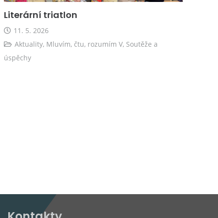
Literární triatlon
11. 5. 2026
Aktuality
,
Mluvím, čtu, rozumím V
,
Soutěže a
úspěchy
Kontakty