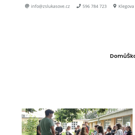
info@zslukasove.cz
596 784 723
Klegova
Domů
Šk