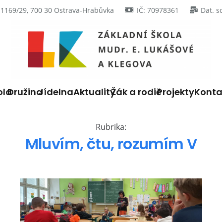
 1169/29, 700 30 Ostrava-Hrabůvka
IČ: 70978361
Dat. s
ola
Družina
Jídelna
Aktuality
Žák a rodič
Projekty
Konta
Rubrika:
Mluvím, čtu, rozumím V