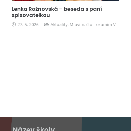
Lenka Rožnovská – beseda s paní
spisovatelkou
27. 5. 2026
Aktuality
,
Mluvím, čtu, rozumím V
Název školy