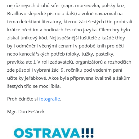
nejrůznějších druhů šifer (např. morseovka, polský kříž,
Braillovo slepecké písmo a další) a volně navazoval na
téma detektivní literatury, kterou žáci šestých tříd probírali
krátce předtím v hodinách českého jazyka. Cílem hry bylo
získat únikový kód. Nejúspěšnější luštitelé z každé třídy
byli odměněni věcnými cenami v podobě knih pro děti
nebo kancelářských potřeb (bloky, tužky, pastelky,
pravítka atd.). V roli zadavatelů, organizátorů a rozhodčích
zde působili vybraní žáci 9. ročníku pod vedením paní
učitelky Jeřábkové. Akce byla připravena kvalitně a žákům
šestých tříd se moc líbila.
Prohlédněte si
fotografie
.
Mgr. Dan Fešárek