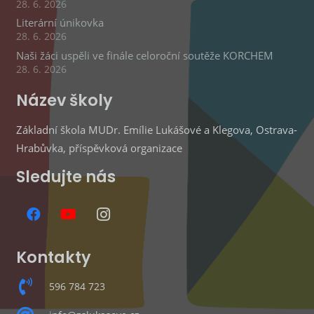
28. 6. 2026
Literární únikovka
28. 6. 2026
Naši žáci uspěli ve finále celoroční soutěže KORCHEM
28. 6. 2026
Název školy
Základní škola MUDr. Emílie Lukášové a Klegova, Ostrava-
Hrabůvka, příspěvková organizace
Sledujte nás
Kontakty
596 784 723