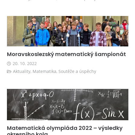
Moravskoslezský matematický šampionát
20. 10. 2022
Aktuality
,
Matematika
,
Soutěže a úspěchy
Matematická olympiáda 2022 – výsledky
okresního kola