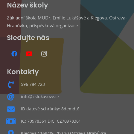
Název školy
Základní škola MUDr. Emílie Lukášové a Klegova, Ostrava-
Hrabůvka, příspěvková organizace
Sledujte nás
Kontakty
596 784 723
info@zslukasove.cz
ID datové schránky: 8demdt6
IČ: 70978361 DIČ: CZ70978361
Klegova 1169/29, 700 30 Ostrava-Hrabůvka