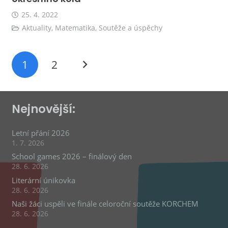
25. 4. 2022
Aktuality
,
Matematika
,
Soutěže a úspěchy
1
2
Nejnovější:
Letní přání 2026
1. 7. 2026
School games 2026 – finálový den
28. 6. 2026
Literární únikovka
28. 6. 2026
Naši žáci uspěli ve finále celoroční soutěže KORCHEM
28. 6. 2026