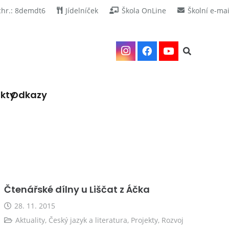
chr.: 8demdt6
Jídelníček
Škola OnLine
Školní e-mai
kty
Odkazy
Čtenářské dílny u Liščat z Áčka
28. 11. 2015
Aktuality
,
Český jazyk a literatura
,
Projekty
,
Rozvoj