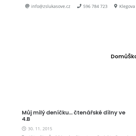
info@zslukasove.cz
596 784 723
Klegova
Domů
Šk
Můj milý deníčku… čtenářské dílny ve
4.B
30. 11. 2015