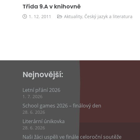
Třída 9.A v knihovně
1. 12. 2011
Aktuality
,
Český jazyk a literatura
Nejnovější:
Letní přání 2026
1. 7. 2026
School games 2026 – finálový den
28. 6. 2026
Literární únikovka
28. 6. 2026
Naši žáci uspěli ve finále celoroční soutěže