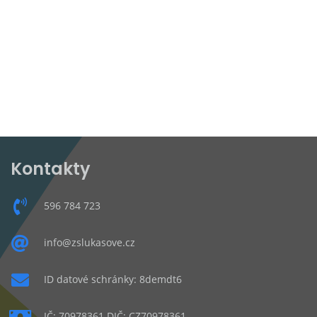
Kontakty
596 784 723
info@zslukasove.cz
ID datové schránky: 8demdt6
IČ: 70978361 DIČ: CZ70978361