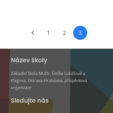
1
2
3
Název školy
Základní škola MUDr. Emílie Lukášové a
Klegova, Ostrava-Hrabůvka, příspěvková
organizace
Sledujte nás