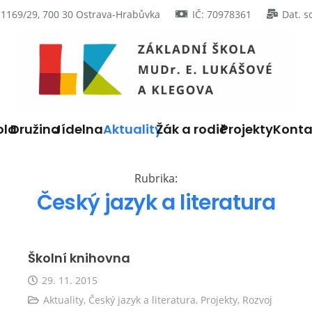
 1169/29, 700 30 Ostrava-Hrabůvka
IČ: 70978361
Dat. s
ola
Družina
Jídelna
Aktuality
Žák a rodič
Projekty
Konta
Rubrika:
Český jazyk a literatura
Školní knihovna
29. 11. 2015
Aktuality
,
Český jazyk a literatura
,
Projekty
,
Rozvoj