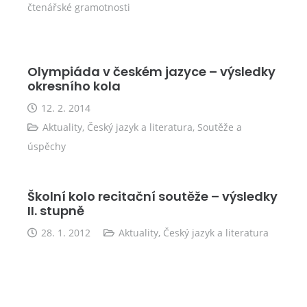
čtenářské gramotnosti
Olympiáda v českém jazyce – výsledky
okresního kola
12. 2. 2014
Aktuality
,
Český jazyk a literatura
,
Soutěže a
úspěchy
Školní kolo recitační soutěže – výsledky
II. stupně
28. 1. 2012
Aktuality
,
Český jazyk a literatura