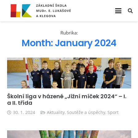
Rubrika:
Month:
January 2024
Školní liga v házené „Jižní míček 2024“ – I.
a II. třída
30. 1. 2024
Aktuality
,
Soutěže a úspěchy
,
Sport