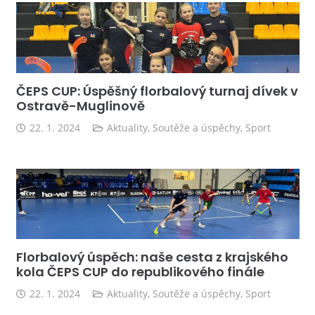
ČEPS CUP: Úspěšný florbalový turnaj dívek v
Ostravě-Muglinově
22. 1. 2024
Aktuality
,
Soutěže a úspěchy
,
Sport
Florbalový úspěch: naše cesta z krajského
kola ČEPS CUP do republikového finále
22. 1. 2024
Aktuality
,
Soutěže a úspěchy
,
Sport