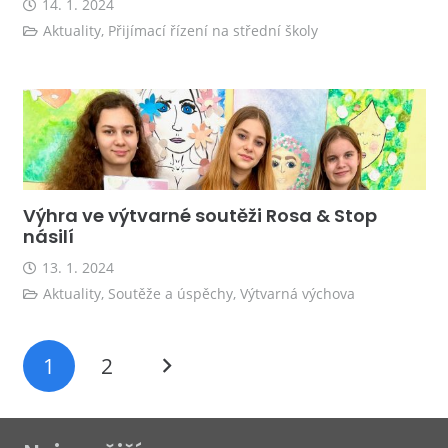
14. 1. 2024
Aktuality
,
Přijímací řízení na střední školy
Výhra ve výtvarné soutěži Rosa & Stop
násilí
13. 1. 2024
Aktuality
,
Soutěže a úspěchy
,
Výtvarná výchova
1
2