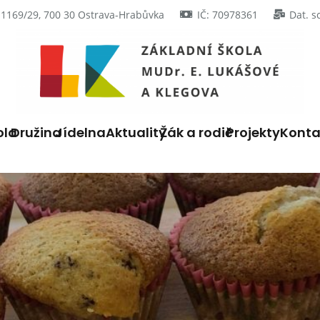
 1169/29, 700 30 Ostrava-Hrabůvka
IČ: 70978361
Dat. s
ola
Družina
Jídelna
Aktuality
Žák a rodič
Projekty
Konta