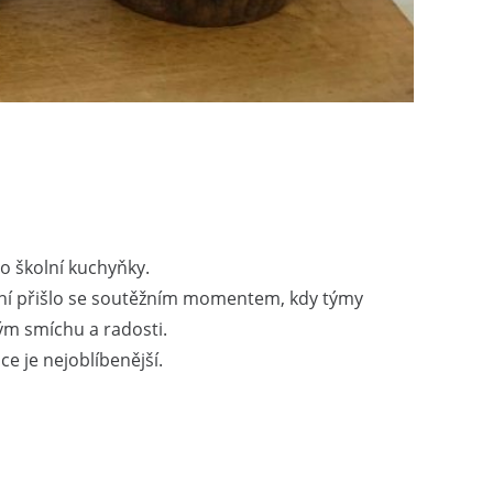
o školní kuchyňky.
rušení přišlo se soutěžním momentem, kdy týmy
ným smíchu a radosti.
e je nejoblíbenější.