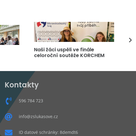
Naši žáci uspěli ve finále
DP
celoroční soutěže KORCHEM
čt
Kontakty
596 784 723
info@zslukasove.cz
ID datové schránky: 8demdt6