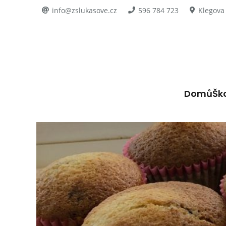
info@zslukasove.cz
596 784 723
Klegova
Domů
Šk