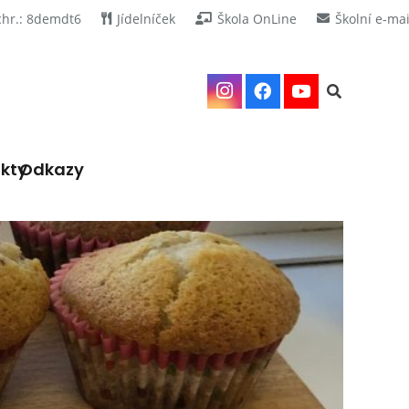
chr.: 8demdt6
Jídelníček
Škola OnLine
Školní e-mai
kty
Odkazy