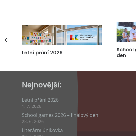
vás
School 
Letní přání 2026
den
Nejnovější:
Letní přání 2026
1. 7. 2026
School games 2026 – finálový den
28. 6. 2026
Literární únikovka