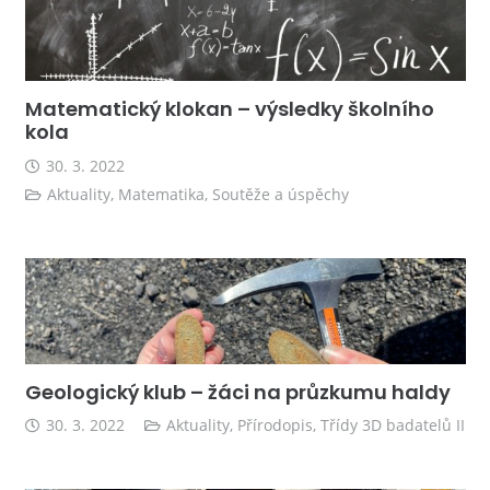
Matematický klokan – výsledky školního
kola
30. 3. 2022
Aktuality
,
Matematika
,
Soutěže a úspěchy
Geologický klub – žáci na průzkumu haldy
30. 3. 2022
Aktuality
,
Přírodopis
,
Třídy 3D badatelů II