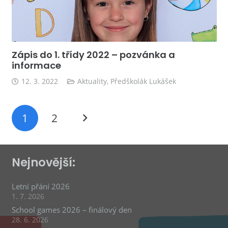
Zápis do 1. třídy 2022 – pozvánka a
informace
12. 3. 2022
Aktuality
,
Předškolák Lukášek
1
2
Nejnovější:
Letní přání 2026
1. 7. 2026
School games 2026 – finálový den
28. 6. 2026