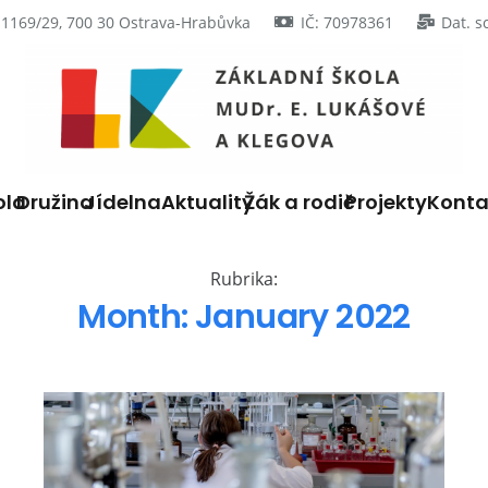
 1169/29, 700 30 Ostrava-Hrabůvka
IČ: 70978361
Dat. s
ola
Družina
Jídelna
Aktuality
Žák a rodič
Projekty
Konta
Rubrika:
Month:
January 2022