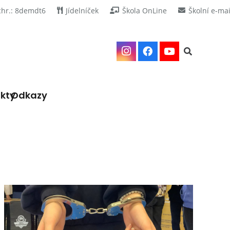
chr.: 8demdt6
Jídelníček
Škola OnLine
Školní e-mai
kty
Odkazy