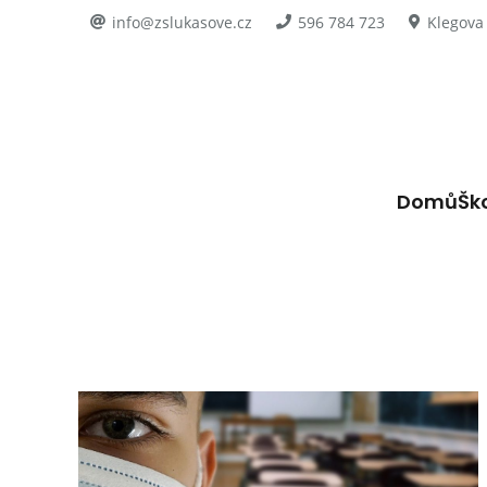
info@zslukasove.cz
596 784 723
Klegova
Domů
Šk